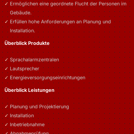
Ermöglichen eine geordnete Flucht der Personen im
Gebäude.
Erfüllen hohe Anforderungen an Planung und
Installation.
Überblick Produkte
Sprachalarmzentralen
Lautsprecher
Energieversorgungseinrichtungen
Überblick Leistungen
Planung und Projektierung
Installation
Inbetriebnahme
Abnahmeprüfung